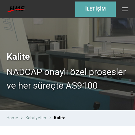
İLETİŞİM
Kalite
NADCAP onaylı özel prosesler
ve her süreçte AS9100
Home
Kabiliyetler
Kalite